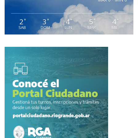
2
3
4
5
4
°
°
°
°
°
SAB
DOM
LUN
MAR
MIE