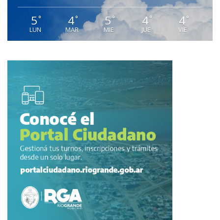
5
4
5
4
4
°
°
°
°
°
LUN
MAR
MIE
JUE
VIE