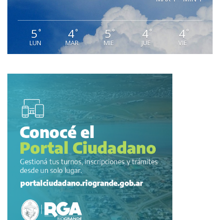
5
4
5
4
4
°
°
°
°
°
LUN
MAR
MIE
JUE
VIE