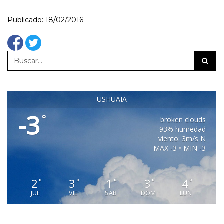
Publicado: 18/02/2016
USHUAIA
-3
°
broken clouds
93% humedad
viento: 3m/s N
MAX -3 • MIN -3
2
3
1
3
4
°
°
°
°
°
JUE
VIE
SAB
DOM
LUN