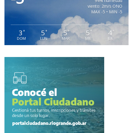
94% humedad
viento: 2m/s ONO
MAX -5 • MIN -5
3
5
5
5
4
°
°
°
°
°
DOM
LUN
MAR
MIE
JUE