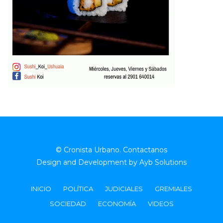
© Cronista Urbano.
Contactanos
Design and Development by
Ayb Solutions
INICIO
POLÍTICA
JUDICIALES
GREMIALES
SOCIEDAD
ECONOMÍA
VIDEOS