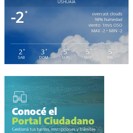
USHUAIA
-2
°
overcast clouds
98% humedad
viento: 1m/s OSO
MAX -2 • MIN -2
2
3
5
5
5
°
°
°
°
°
SAB
DOM
LUN
MAR
MIE