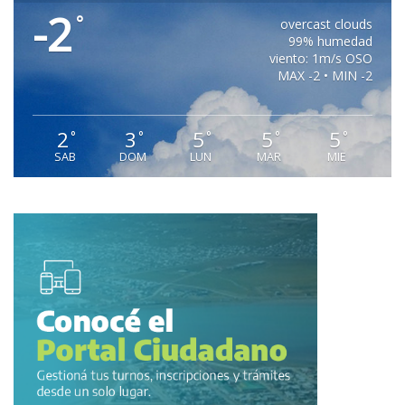
-2
°
overcast clouds
99% humedad
viento: 1m/s OSO
MAX -2 • MIN -2
2
3
5
5
5
°
°
°
°
°
SAB
DOM
LUN
MAR
MIE