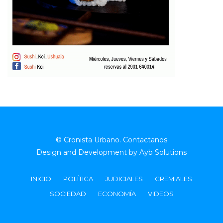
© Cronista Urbano.
Contactanos
Design and Development by
Ayb Solutions
INICIO
POLÍTICA
JUDICIALES
GREMIALES
SOCIEDAD
ECONOMÍA
VIDEOS