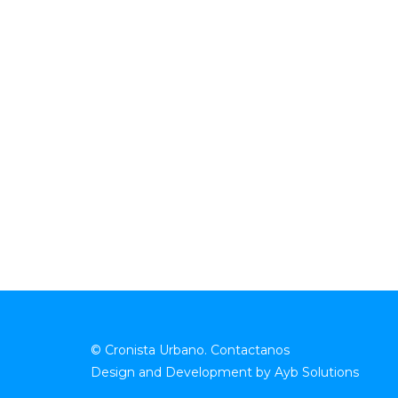
© Cronista Urbano.
Contactanos
Design and Development by
Ayb Solutions