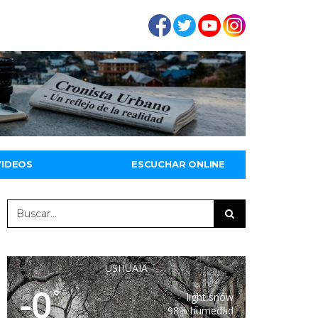
VIDEOS
ESCUCHAR ONLINE
USHUAIA
-0
°
light snow
98% humedad