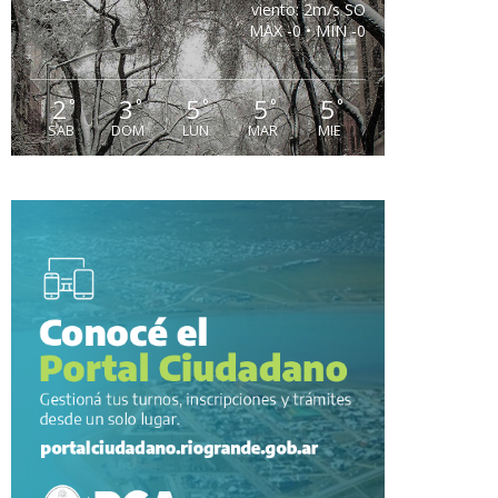
viento: 2m/s SO
MAX -0 • MIN -0
2
3
5
5
5
°
°
°
°
°
SAB
DOM
LUN
MAR
MIE