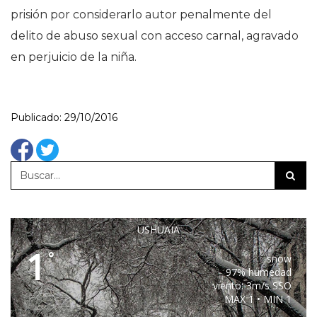
prisión por considerarlo autor penalmente del
delito de abuso sexual con acceso carnal, agravado
en perjuicio de la niña.
Publicado: 29/10/2016
USHUAIA
1
°
snow
97% humedad
viento: 3m/s SSO
MAX 1 • MIN 1