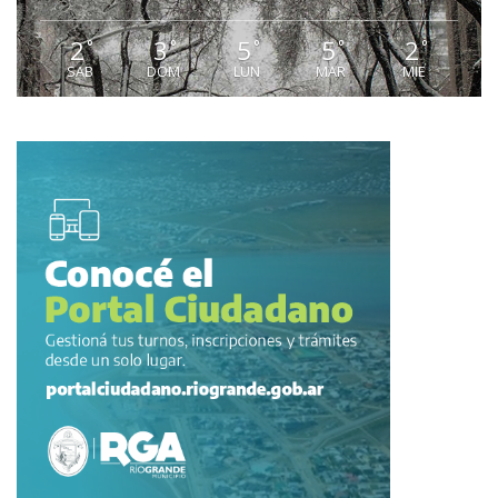
2
3
5
5
2
°
°
°
°
°
SAB
DOM
LUN
MAR
MIE