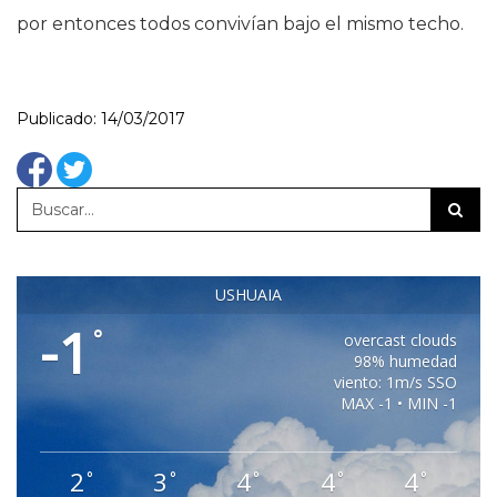
por entonces todos convivían bajo el mismo techo.
Publicado: 14/03/2017
USHUAIA
-1
°
overcast clouds
98% humedad
viento: 1m/s SSO
MAX -1 • MIN -1
2
3
4
4
4
°
°
°
°
°