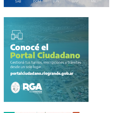
SAB
DOM
LUN
MAR
MIE