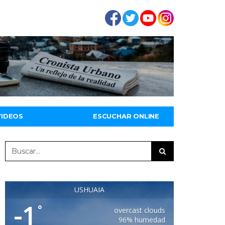
VIDEOS
ESCUCHAR ONLINE
USHUAIA
-1
°
overcast clouds
96% humedad