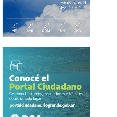
viento: 2m/s N
MAX -1 • MIN -1
2
2
3
4
4
°
°
°
°
°
VIE
SAB
DOM
LUN
MAR