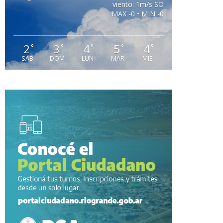
viento: 1m/s SO
MAX -0 • MIN -0
2
3
4
5
4
°
°
°
°
°
SAB
DOM
LUN
MAR
MIE