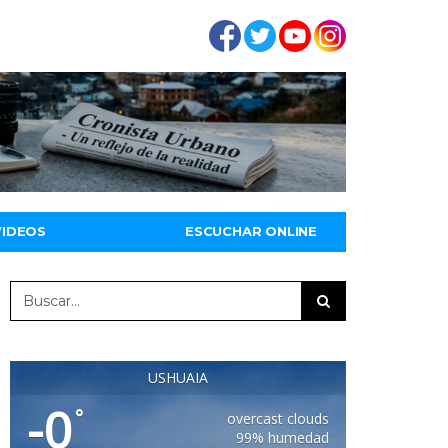
VIDEOS
ESCUCHAR ONLINE
USHUAIA
-0
°
overcast clouds
99% humedad