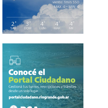
viento: 1m/s SSO
MAX -0 • MIN -0
2
3
4
4
4
°
°
°
°
°
SAB
DOM
LUN
MAR
MIE