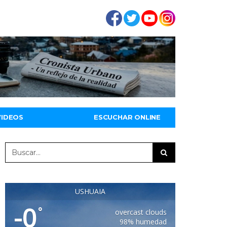
VIDEOS
ESCUCHAR ONLINE
USHUAIA
-0
°
overcast clouds
98% humedad