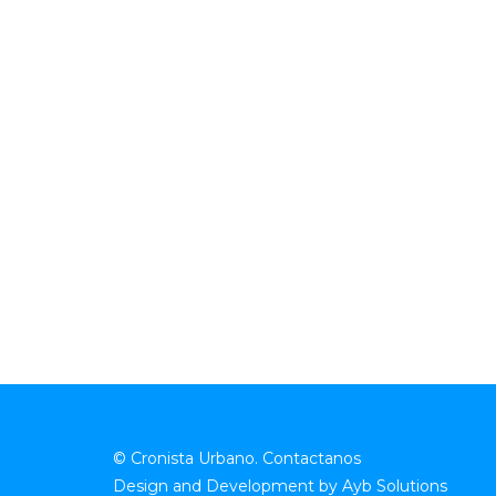
© Cronista Urbano.
Contactanos
Design and Development by
Ayb Solutions