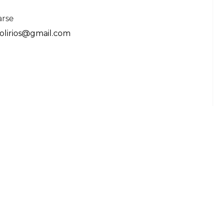
arse
olirios@gmail.com