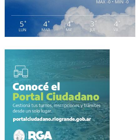
MAX -0 • MIN -0
5
4
4
3
4
°
°
°
°
°
LUN
MAR
MIE
JUE
VIE