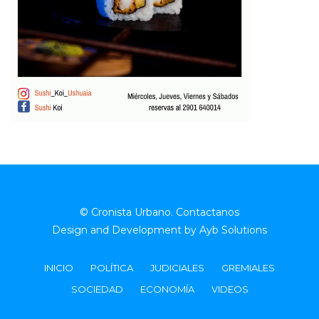
© Cronista Urbano.
Contactanos
Design and Development by
Ayb Solutions
INICIO
POLÍTICA
JUDICIALES
GREMIALES
SOCIEDAD
ECONOMÍA
VIDEOS