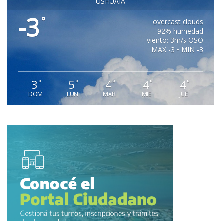
USHUAIA
-3
°
overcast clouds
92% humedad
viento: 3m/s OSO
MAX -3 • MIN -3
3
5
4
4
4
°
°
°
°
°
DOM
LUN
MAR
MIE
JUE