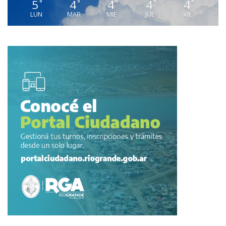
5
4
4
4
4
°
°
°
°
°
LUN
MAR
MIE
JUE
VIE