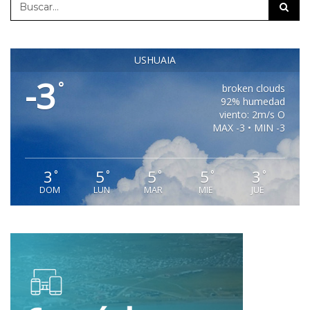
USHUAIA
-3
°
broken clouds
92% humedad
viento: 2m/s O
MAX -3 • MIN -3
3
5
5
5
3
°
°
°
°
°
DOM
LUN
MAR
MIE
JUE