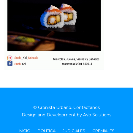
© Cronista Urbano.
Contactanos
Design and Development by
Ayb Solutions
INICIO
POLÍTICA
JUDICIALES
GREMIALES