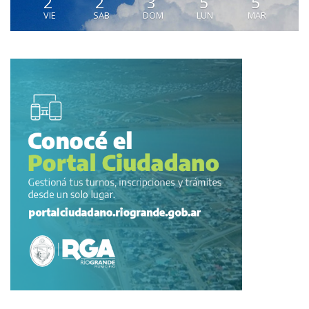
2
2
3
5
5
VIE
SAB
DOM
LUN
MAR