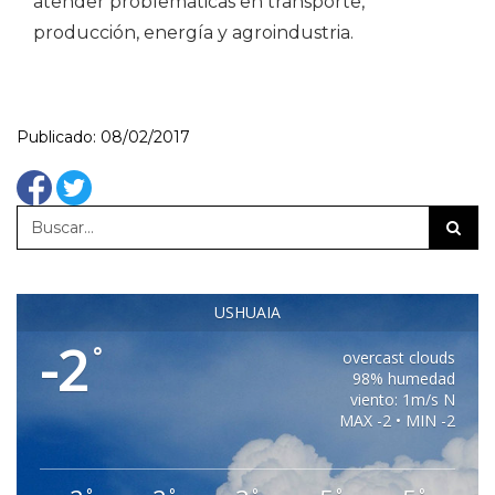
atender problemáticas en transporte,
producción, energía y agroindustria.
Publicado: 08/02/2017
USHUAIA
-2
°
overcast clouds
98% humedad
viento: 1m/s N
MAX -2 • MIN -2
°
°
°
°
°