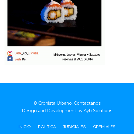
© Cronista Urbano.
Contactanos
Design and Development by
Ayb Solutions
INICIO
POLÍTICA
JUDICIALES
GREMIALES