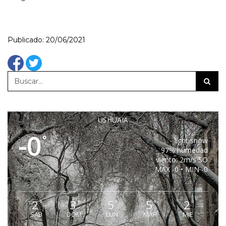
Publicado: 20/06/2021
USHUAIA
-0
°
light snow
97% humedad
viento: 2m/s SO
MAX -0 • MIN -0
2
3
5
5
2
°
°
°
°
°
SAB
DOM
LUN
MAR
MIE