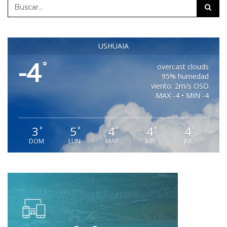
USHUAIA
-4
°
overcast clouds
95% humedad
viento: 2m/s OSO
MAX -4 • MIN -4
3
5
4
4
4
°
°
°
°
°
DOM
LUN
MAR
MIE
JUE