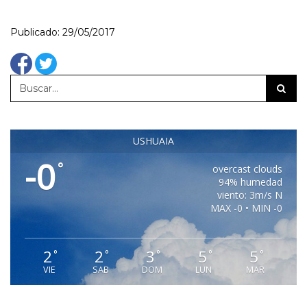
Publicado: 29/05/2017
USHUAIA
-0
°
overcast clouds
94% humedad
viento: 3m/s N
MAX -0 • MIN -0
2
2
3
5
5
°
°
°
°
°
VIE
SAB
DOM
LUN
MAR