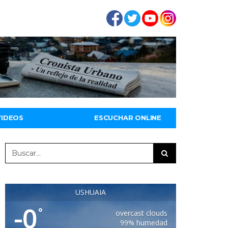
VIDEOS
ESCUCHAR ONLINE
USHUAIA
-0
°
overcast clouds
99% humedad