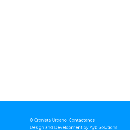
© Cronista Urbano.
Contactanos
Design and Development by
Ayb Solutions