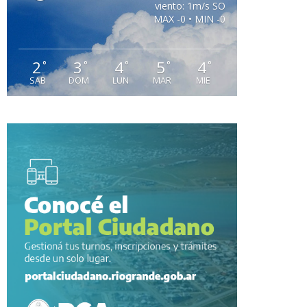
viento: 1m/s SO
MAX -0 • MIN -0
2
3
4
5
4
°
°
°
°
°
SAB
DOM
LUN
MAR
MIE