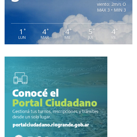
viento: 2m/s O
MAX 3 • MIN 3
1
4
4
5
4
°
°
°
°
°
LUN
MAR
MIE
JUE
VIE