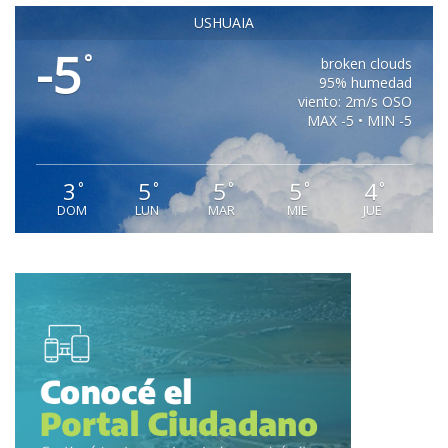
USHUAIA
-5
°
broken clouds
95% humedad
viento: 2m/s OSO
MAX -5 • MIN -5
3
5
5
5
4
°
°
°
°
°
DOM
LUN
MAR
MIE
JUE