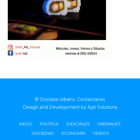
© Cronista Urbano.
Contactanos
Design and Development by
Ayb Solutions
INICIO
POLÍTICA
JUDICIALES
GREMIALES
SOCIEDAD
ECONOMÍA
VIDEOS