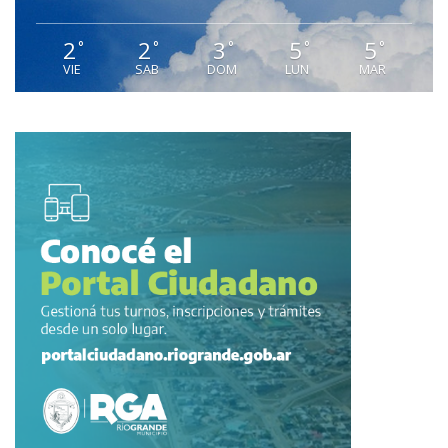
2
2
3
5
5
°
°
°
°
°
VIE
SAB
DOM
LUN
MAR