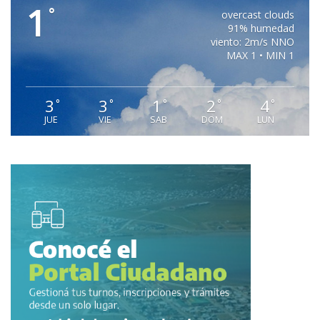
1
°
overcast clouds
91% humedad
viento: 2m/s NNO
MAX 1 • MIN 1
3
3
1
2
4
°
°
°
°
°
JUE
VIE
SAB
DOM
LUN