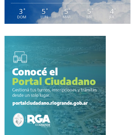
3
5
5
5
4
°
°
°
°
°
DOM
LUN
MAR
MIE
JUE