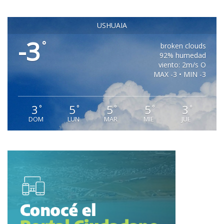
USHUAIA
-3
°
broken clouds
92% humedad
viento: 2m/s O
MAX -3 • MIN -3
3
5
5
5
3
°
°
°
°
°
DOM
LUN
MAR
MIE
JUE