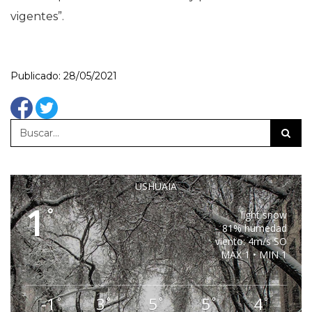
vigentes”.
Publicado: 28/05/2021
USHUAIA
1
°
light snow
81% humedad
viento: 4m/s SO
MAX 1 • MIN 1
-1
3
5
5
4
°
°
°
°
°