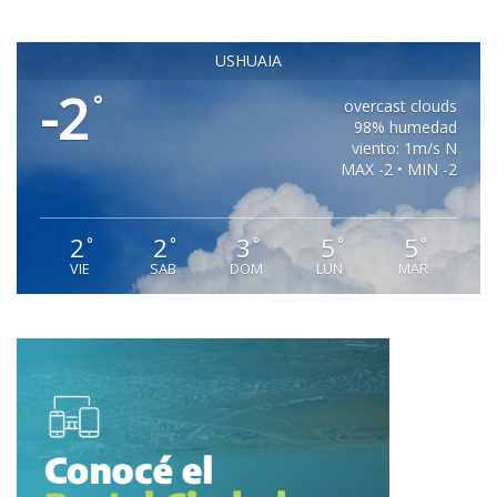
USHUAIA
-2
°
overcast clouds
98% humedad
viento: 1m/s N
MAX -2 • MIN -2
2
2
3
5
5
°
°
°
°
°
VIE
SAB
DOM
LUN
MAR