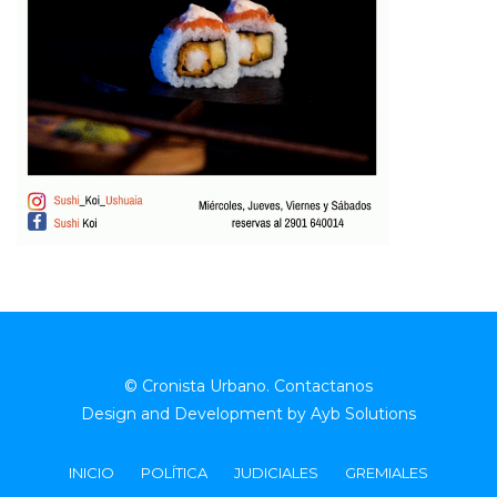
© Cronista Urbano.
Contactanos
Design and Development by
Ayb Solutions
INICIO
POLÍTICA
JUDICIALES
GREMIALES