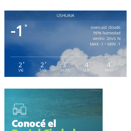
USHUAIA
-1
°
overcast clouds
96% humedad
viento: 2m/s N
MAX -1 • MIN -1
2
2
3
4
4
°
°
°
°
°
VIE
SAB
DOM
LUN
MAR