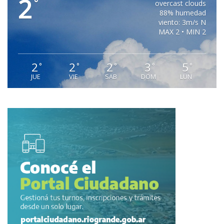
2
°
overcast clouds
88% humedad
viento: 3m/s N
MAX 2 • MIN 2
2
2
2
3
5
°
°
°
°
°
JUE
VIE
SAB
DOM
LUN