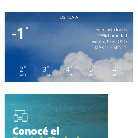
USHUAIA
-1
°
overcast clouds
98% humedad
viento: 1m/s OSO
MAX -1 • MIN -1
2
3
4
5
4
°
°
°
°
°
SAB
DOM
LUN
MAR
MIE