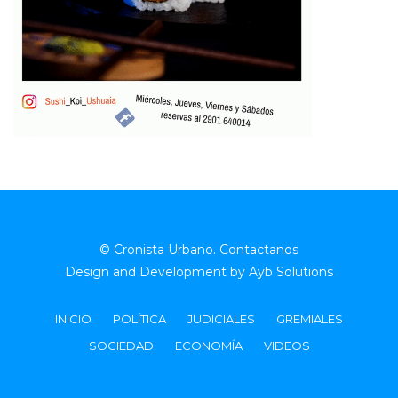
© Cronista Urbano.
Contactanos
Design and Development by
Ayb Solutions
INICIO
POLÍTICA
JUDICIALES
GREMIALES
SOCIEDAD
ECONOMÍA
VIDEOS