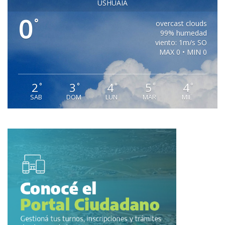
USHUAIA
0
°
overcast clouds
99% humedad
viento: 1m/s SO
MAX 0 • MIN 0
2
3
4
5
4
°
°
°
°
°
SAB
DOM
LUN
MAR
MIE