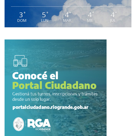
3
5
4
4
4
°
°
°
°
°
DOM
LUN
MAR
MIE
JUE