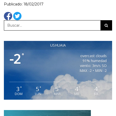
Publicado: 18/02/2017
USHUAIA
-2
°
overcast clouds
91% humedad
viento: 3m/s SO
MAX -2 • MIN -2
3
5
5
4
4
°
°
°
°
°
DOM
LUN
MAR
MIE
JUE