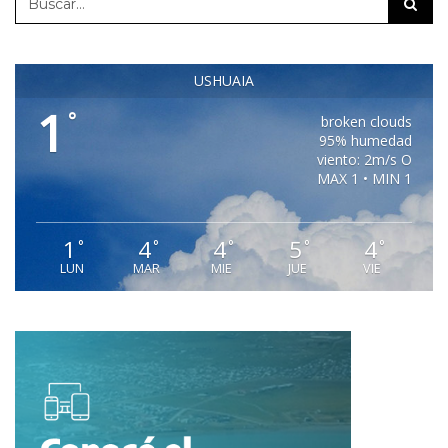
USHUAIA
1
°
broken clouds
95% humedad
viento: 2m/s O
MAX 1 • MIN 1
1
4
4
5
4
°
°
°
°
°
LUN
MAR
MIE
JUE
VIE