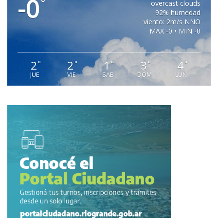
-0
°
overcast clouds
92% humedad
viento: 2m/s NNO
MAX -0 • MIN -0
2
2
1
3
4
°
°
°
°
°
JUE
VIE
SAB
DOM
LUN