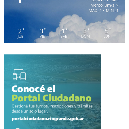
viento: 3m/s N
MAX -1 • MIN -1
2
3
1
3
5
°
°
°
°
°
JUE
VIE
SAB
DOM
LUN