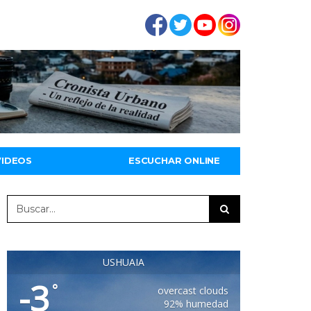
VIDEOS
ESCUCHAR ONLINE
USHUAIA
-3
°
overcast clouds
92% humedad