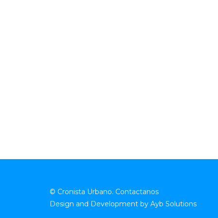
© Cronista Urbano.
Contactanos
Design and Development by
Ayb Solutions