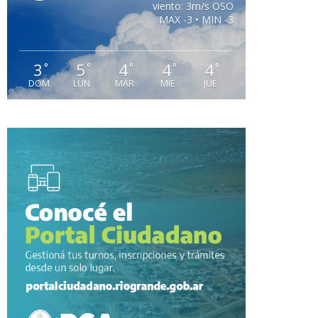
viento: 3m/s OSO
MAX -3 • MIN -3
3
5
4
4
4
°
°
°
°
°
DOM
LUN
MAR
MIE
JUE