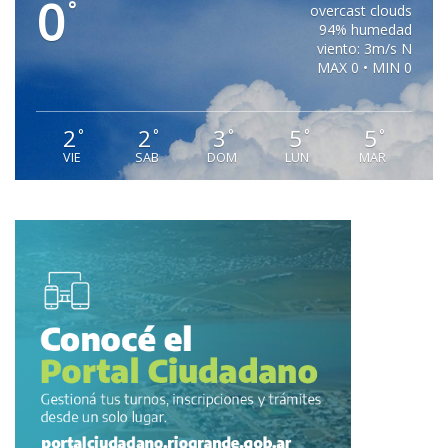
0
°
overcast clouds
94% humedad
viento: 3m/s N
MAX 0 • MIN 0
2
2
3
5
5
°
°
°
°
°
VIE
SAB
DOM
LUN
MAR