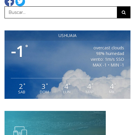
USHUAIA
-1
°
overcast clouds
98% humedad
viento: 1m/s SSO
MAX -1 • MIN -1
2
3
4
4
4
°
°
°
°
°
SAB
DOM
LUN
MAR
MIE