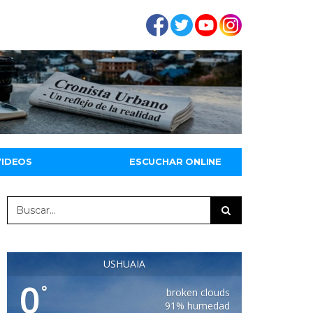
VIDEOS
ESCUCHAR ONLINE
USHUAIA
0
°
broken clouds
91% humedad