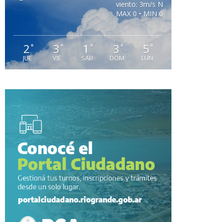
viento: 3m/s N
MAX 0 • MIN 0
2
3
1
3
5
°
°
°
°
°
JUE
VIE
SAB
DOM
LUN