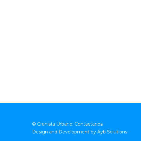
© Cronista Urbano.
Contactanos
Design and Development by
Ayb Solutions