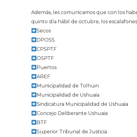
Además, les comunicamos que con los habe
quinto día hábil de octubre, los escalafon
Secos
DPOSS
CPSPTF
OSPTF
Puertos
AREF
Municipalidad de Tolhuin
Municipalidad de Ushuaia
Sindicatura Municipalidad de Ushuaia
Concejo Deliberante Ushuaia
BTF
Superior Tribunal de Justicia