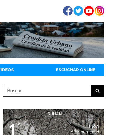
VIDEOS
ESCUCHAR ONLINE
USHUAIA
1
°
snow
97% humedad