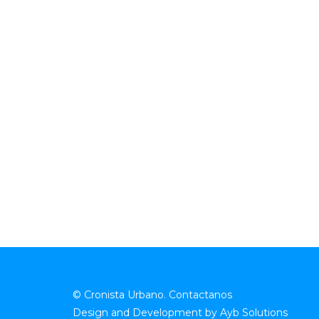
© Cronista Urbano.
Contactanos
Design and Development by
Ayb Solutions