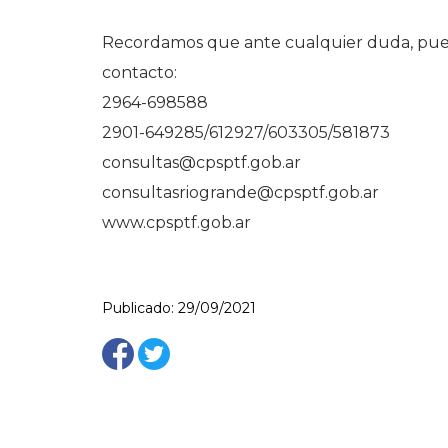
Recordamos que ante cualquier duda, pued
contacto:
2964-698588
2901-649285/612927/603305/581873
consultas@cpsptf.gob.ar
consultasriogrande@cpsptf.gob.ar
www.cpsptf.gob.ar
Publicado: 29/09/2021