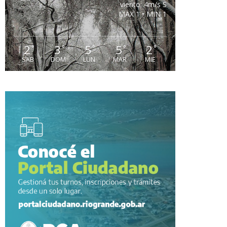
viento: 4m/s S
MAX 1 • MIN 1
2
3
5
5
2
°
°
°
°
°
SAB
DOM
LUN
MAR
MIE