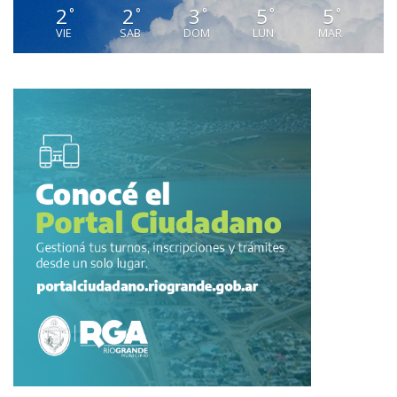
2
2
3
5
5
°
°
°
°
°
VIE
SAB
DOM
LUN
MAR