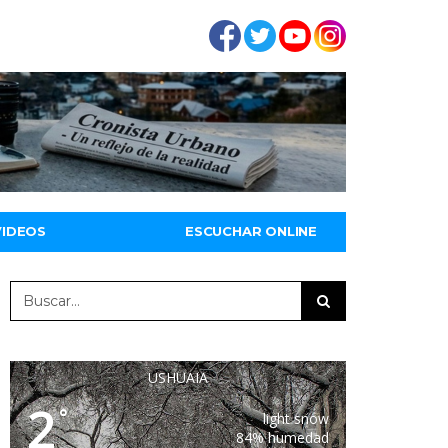
VIDEOS
ESCUCHAR ONLINE
USHUAIA
2
°
light snow
84% humedad