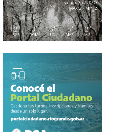
viento: 3m/s SSO
MAX 2 • MIN 2
2
3
5
5
2
°
°
°
°
°
SAB
DOM
LUN
MAR
MIE