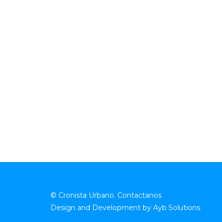
© Cronista Urbano.
Contactanos
Design and Development by
Ayb Solutions