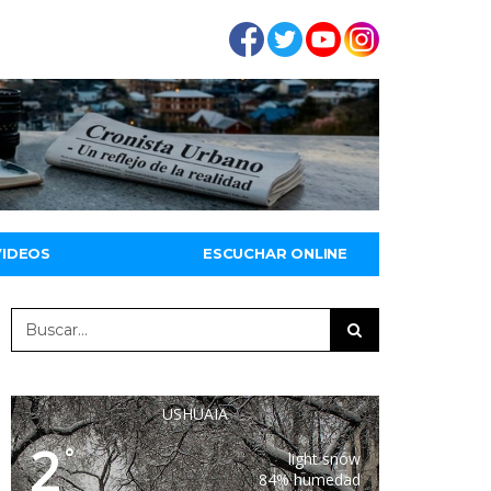
VIDEOS
ESCUCHAR ONLINE
USHUAIA
2
°
light snow
84% humedad