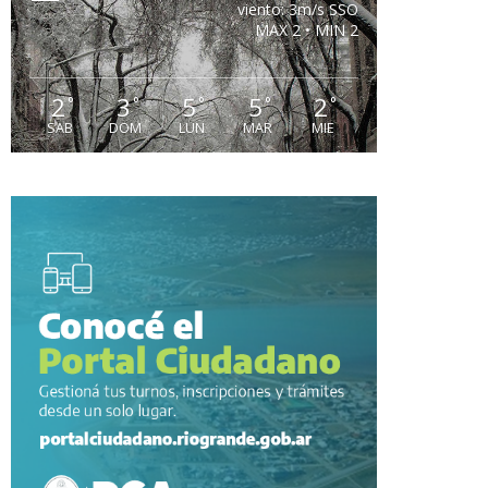
viento: 3m/s SSO
MAX 2 • MIN 2
2
3
5
5
2
°
°
°
°
°
SAB
DOM
LUN
MAR
MIE