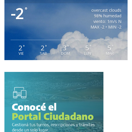
-2
°
overcast clouds
98% humedad
viento: 1m/s N
MAX -2 • MIN -2
2
2
3
5
5
°
°
°
°
°
VIE
SAB
DOM
LUN
MAR