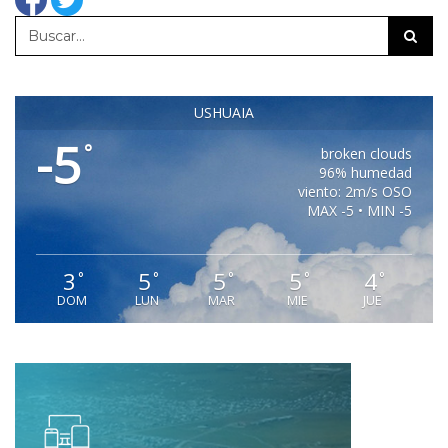
USHUAIA
-5
°
broken clouds
96% humedad
viento: 2m/s OSO
MAX -5 • MIN -5
3
5
5
5
4
°
°
°
°
°
DOM
LUN
MAR
MIE
JUE