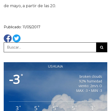
de mayo, a partir de las 20.
Publicado: 11/05/2017
USHUAIA
-3
°
broken clouds
92% humedad
viento: 2m/s O
MAX -3 • MIN -3
3
5
5
5
3
°
°
°
°
°